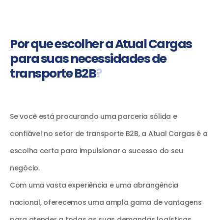
P
o
r
q
u
e
e
s
c
o
l
h
e
r
a
A
t
u
a
l
C
a
r
g
a
s
p
a
r
a
s
u
a
s
n
e
c
e
s
s
i
d
a
d
e
s
d
e
t
r
a
n
s
p
o
r
t
e
B
2
B
?
Se você está procurando uma parceria sólida e
confiável no setor de transporte B2B, a Atual Cargas é a
escolha certa para impulsionar o sucesso do seu
negócio.
Com uma vasta experiência e uma abrangência
nacional, oferecemos uma ampla gama de vantagens
para atender a todas as suas demandas logísticas.