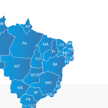
RR
AP
PA
RN
MA
CE
PB
PI
PE
AL
TO
SE
BA
MT
GO
DF
MG
ES
MS
SP
RJ
PR
SC