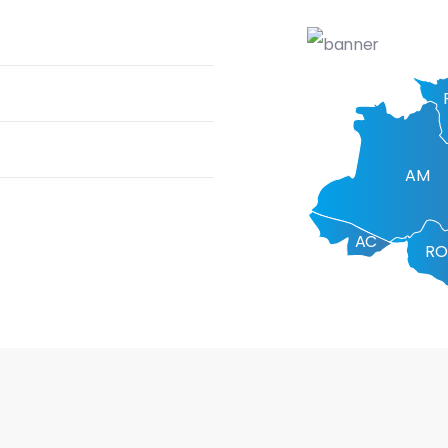
AM
AC
RO